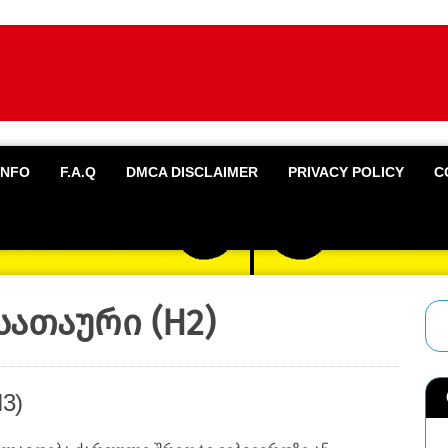
INFO
F.A.Q
DMCA DISCLAIMER
PRIVACY POLICY
C
სათაური (H2)
3)